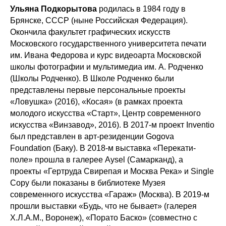
Ульяна Подкорытова
родилась в 1984 году в
Брянске, СССР (ныне Российская Федерация).
Окончила факультет графических искусств
Московского государственного университета печати
им. Ивана Федорова и курс видеоарта Московской
школы фотографии и мультимедиа им. А. Родченко
(Школы Родченко). В Школе Родченко были
представлены первые персональные проекты
«Ловушка» (2016), «Косая» (в рамках проекта
молодого искусства «Старт», Центр современного
искусства «Винзавод», 2016). В 2017-м проект Inventio
был представлен в арт-резиденции Gogova
Foundation (Баку). В 2018-м выставка «Перекати-
поле» прошла в галерее Aysel (Самарканд), а
проекты «Гертруда Свирепая и Москва Река» и Single
Copy были показаны в библиотеке Музея
современного искусства «Гараж» (Москва). В 2019-м
прошли выставки «Будь, что не бывает» (галерея
Х.Л.А.М., Воронеж), «Порато Баско» (совместно с